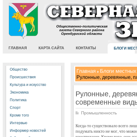
Общественно-политическая
газета Северного района
Оренбургской области
ГЛАВНАЯ
КАРТА САЙТА
КОНТАКТЫ
БЛОГИ МЕС
Общество
Главная
Блоги местных
Рулонные, деревянные, п
Происшествия
Культура и искусство
Рулонные, деревян
Экономика
Политика
современные вид
Спорт
Промышленность
Кроме того
Интервью
Когда-то существовало всего лиш
Информер новостей
подумать никто не мог, что можн
конструкции. Кроме того, они а