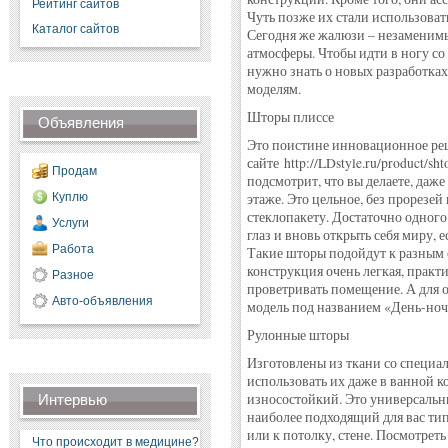
Рейтинг сайтов
Чуть позже их стали использоват
Каталог сайтов
Сегодня же жалюзи – незаменимы
атмосферы. Чтобы идти в ногу со
нужно знать о новых разработках
моделям.
Шторы плиссе
Объявления
Это поистине инновационное ре
сайте http://LDstyle.ru/product/sht
Продам
подсмотрит, что вы делаете, даж
Куплю
этаже. Это цельное, без прорезе
стеклопакету. Достаточно одного
Услуги
глаз и вновь открыть себя миру, 
Работа
Такие шторы подойдут к разным 
конструкция очень легкая, практ
Разное
проветривать помещение. А для о
Авто-объявления
модель под названием «День-ноч
Рулонные шторы
Изготовлены из ткани со специал
использовать их даже в ванной к
износостойкий. Это универсальн
Интервью
наиболее подходящий для вас тип
или к потолку, стене. Посмотре
Что происходит в медицине?