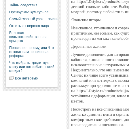
на http://LDstyle.ru/product/shtor
Тайны следствия
детской, спальне, кабинете. Выб
моделей, поэтому любой стиль ин
Оренбуржье культурное
Самый главный урок — жизнь
Японские шторы
Ответы от первого лица
Изысканное, утонченное и совре
практичные, невесомые, как будт
Большая
сельскохозяйственная
производят из мягких тканей, о
ярмарка
Деревянные жалюзи
Пенсия по-новому, или Что
готовит нам пенсионная
Лучшее дополнение для загородн
реформа
кабинета, выполненного в эколо
Что выбрать: кредитную
исключительно из натуральных ма
карту или потребительский
Неудивительно, что они вызываю
кредит?
Сейчас их чаще всего устанавлив
Все интервью
компаний или коттеджах с высок
расскажут про деревянные жалюзи
на http://LDstyle.ru/product/zhalj
устойчивы к деформации, влаге 
цветов.
Посмотреть на все описанные моде
же легко сравнить цены и сделать
комфортным свое пребывание дома
производители и поставщики.