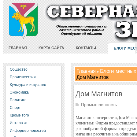
Общественно-политическая
газета Северного района
Оренбургской области
ГЛАВНАЯ
КАРТА САЙТА
КОНТАКТЫ
БЛОГИ МЕС
Общество
Главная
Блоги местных
Дом Магнитов
Происшествия
Культура и искусство
Дом Магнитов
Экономика
Политика
Промышленность
Спорт
Кроме того
Магазин в интернете «Дом Магни
клиентам! Фирма предоставляет
Интервью
разнообразной формы и продукци
Информер новостей
магазина рассчитана на обширны