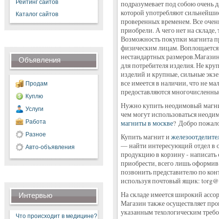
Рейтинг сайтов
подразумевает под собою очень 
которой употребляют сильнейши
Каталог сайтов
проверенных временем. Все очень
приобрели. А чего нет на складе, 
Возможность покупки магнита пр
физическим лицам. Воплощается 
нестандартных размеров.Магазин
Объявления
для потребителя изделия. Не кр
изделий и крупные, сильные эк
все имеется в наличии, что не м
Продам
предоставляются многочисленные
Куплю
Нужно купить неодимовый магнит,
Услуги
чем могут использоваться неод
Работа
магниты в москве
? Добро пожал
Разное
Купить магнит и
железоотделите
— найти интересующий отдел в 
Авто-объявления
продукцию в корзину - написать
приобрести, всего лишь оформив 
позвонить представителю по конт
используя почтовый ящик: torg@
На складе имеется широкий ассо
Интервью
Магазин также осуществляет прои
указанным техологическим требов
Что происходит в медицине?