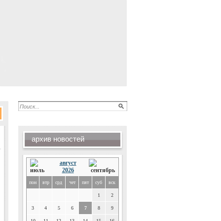
архив новостей
август
2026
пон
втр
срд
чет
пят
суб
вск
1
2
3
4
5
6
7
8
9
10
11
12
13
14
15
16