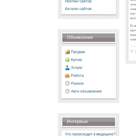
Рейтинг сайтов
чет
сам
Каталог сайтов
изу
кот
Есл
про
мак
Объявления
пла
Продам
Куплю
Услуги
Работа
Разное
Авто-объявления
Интервью
Что происходит в медицине?