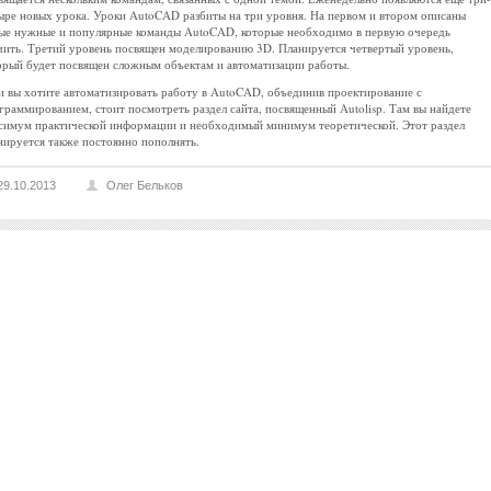
ыре новых урока. Уроки AutoCAD разбиты на три уровня. На первом и втором описаны
ые нужные и популярные команды AutoCAD, которые необходимо в первую очередь
чить. Третий уровень посвящен моделированию 3D. Планируется четвертый уровень,
орый будет посвящен сложным объектам и автоматизации работы.
и вы хотите автоматизировать работу в AutoCAD, объединив проектирование с
граммированием, стоит посмотреть раздел сайта, посвященный Autolisp. Там вы найдете
симум практической информации и необходимый минимум теоретической. Этот раздел
нируется также постоянно пополнять.
29.10.2013
Олег Бельков