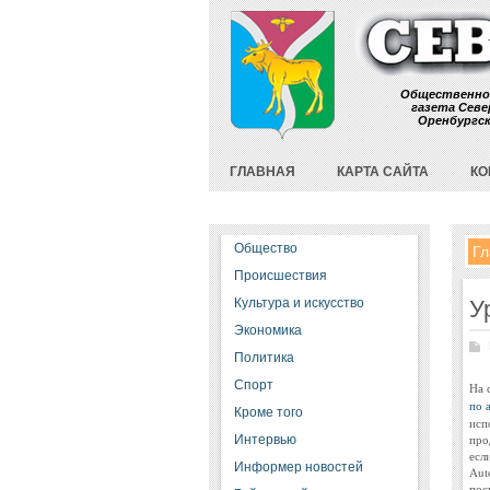
Общественно
газета Севе
Оренбургс
ГЛАВНАЯ
КАРТА САЙТА
КО
Общество
Гл
Происшествия
Культура и искусство
У
Экономика
Политика
Спорт
На 
по 
Кроме того
исп
про
Интервью
есл
Информер новостей
Aut
пос