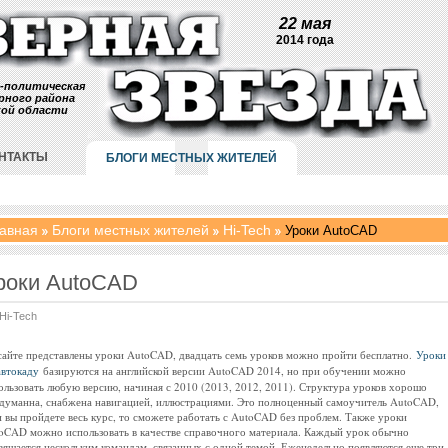
22 мая
2014 года
-политическая
рного района
кой области
НТАКТЫ
БЛОГИ МЕСТНЫХ ЖИТЕЛЕЙ
авная
Блоги местных жителей
Hi-Tech
Уроки AutoCAD
роки AutoCAD
Hi-Tech
сайте представлены уроки AutoCAD, двадцать семь уроков можно пройти бесплатно.
Уроки
автокаду
базируются на английской версии AutoCAD 2014, но при обучении можно
ользовать любую версию, начиная с 2010 (2013, 2012, 2011). Структура уроков хорошо
думанна, снабжена навигацией, иллюстрациями. Это полноценный самоучитель AutoCAD,
и вы пройдете весь курс, то сможете работать с AutoCAD без проблем. Также уроки
oCAD можно использовать в качестве справочного материала. Каждый урок обычно
вящается нескольким командам, связанных с одной темой. Еженедельно появляются еще три-