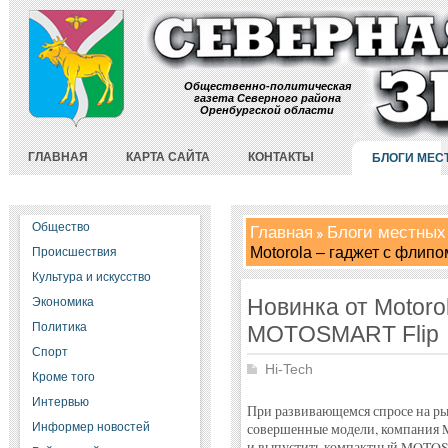
Общественно-политическая
газета Северного района
Оренбургской области
ГЛАВНАЯ
КАРТА САЙТА
КОНТАКТЫ
БЛОГИ МЕС
Общество
Главная
Блоги местных
Motorola – гаджет с фли
Происшествия
Культура и искусство
Новинка от Motoro
Экономика
Политика
MOTOSMART Flip
Спорт
Hi-Tech
Кроме того
Интервью
При развивающемся спросе на ры
Информер новостей
совершенные модели, компания M
и выпустить компактный MOTOSM