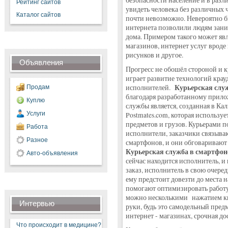
безопасности население и в разл
Рейтинг сайтов
увидеть человека без различных
Каталог сайтов
почти невозможно. Невероятно б
интернета позволили людям зани
дома. Примером такого может явл
магазинов, интернет услуг вроде 
рисунков и другое.
Объявления
Прогресс не обошёл стороной и к
играет развитие технологий кра
Курьерская слу
исполнителей.
Продам
благодаря разработанному прило
Куплю
службы является, созданная в К
Услуги
Postmates.com, которая использу
предметов и грузов. Курьерами 
Работа
исполнители, заказчики связыва
Разное
смартфонов, и они обговаривают 
Курьерская служба в смартфо
Авто-объявления
сейчас находится исполнитель, и
заказ, исполнитель в свою очеред
ему предстоит довезти до места 
помогают оптимизировать работу
можно несколькими нажатием кно
Интервью
руки, будь это самодельный пред
интернет - магазинах, срочная до
Что происходит в медицине?