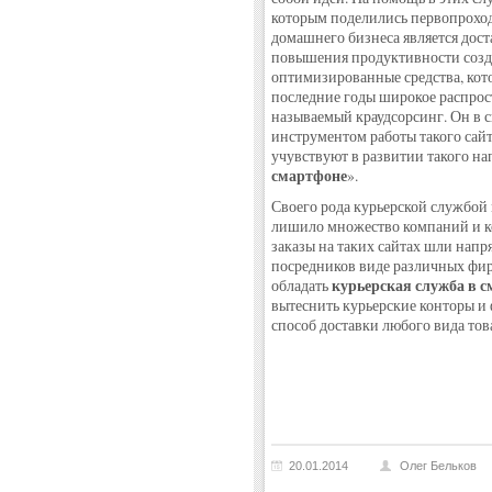
которым поделились первопроход
домашнего бизнеса является дост
повышения продуктивности созда
оптимизированные средства, кото
последние годы широкое распрост
называемый краудсорсинг. Он в с
инструментом работы такого сайт
учувствуют в развитии такого на
смартфоне
».
Своего рода курьерской службой 
лишило множество компаний и ко
заказы на таких сайтах шли напр
посредников виде различных фи
курьерская служба в 
обладать
вытеснить курьерские конторы и
способ доставки любого вида тов
20.01.2014
Олег Бельков