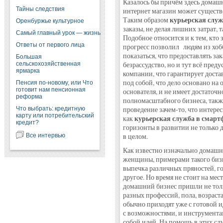
Казалось бы причём здесь домашн
Тайны следствия
интернет магазин может существ
курьерская служ
Таким образом
Оренбуржье культурное
заказы, не делая лишних затрат,
Самый главный урок — жизнь
Подобное относится и к тем, кто
Ответы от первого лица
прогресс позволил людям из хоб
показаться, что предоставлять з
Большая
сельскохозяйственная
безрассудство, но и тут всё пред
ярмарка
компании, что гарантирует доста
под собой, что дело основано на
Пенсия по-новому, или Что
готовит нам пенсионная
основателя, и не имеет достаточ
реформа
полномасштабного бизнеса, такж
Что выбрать: кредитную
проведение зачем-то, что интере
карту или потребительский
курьерская служба в смарт
как
кредит?
горизонты в развитии не только 
Все интервью
в целом.
Как известно изначально домашн
женщины, примерами такого бизне
выпечка различных пряностей, г
другое. Но время не стоит на ме
домашний бизнес пришли не толь
разных профессий, пола, возраста
обычно приходят уже с готовой и
с возможностями, и инструмента
собой идей. На помощь в этих сл