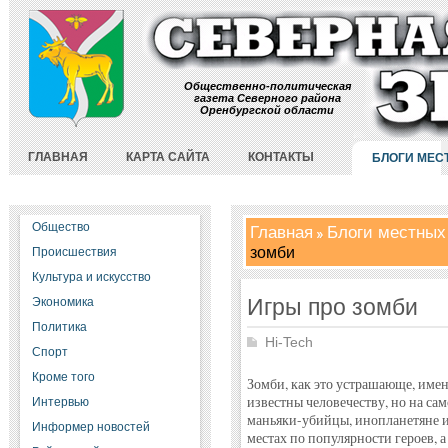
Общественно-политическая
газета Северного района
Оренбургской области
ГЛАВНАЯ
КАРТА САЙТА
КОНТАКТЫ
БЛОГИ МЕС
Общество
Главная
Блоги местных
зомби
Происшествия
Культура и искусство
Игры про зомби
Экономика
Политика
Hi-Tech
Спорт
Кроме того
Зомби, как это устрашающе, имен
известны человечеству, но на сам
Интервью
маньяки-убийцы, инопланетяне и 
Информер новостей
местах по популярности героев, 