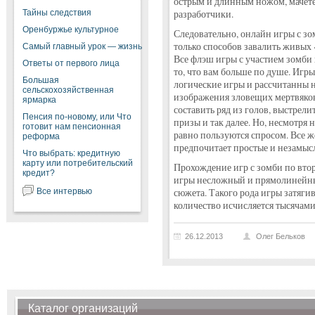
острым и длинным ножом, мачете
Тайны следствия
разработчики.
Оренбуржье культурное
Следовательно, онлайн игры с зо
только способов завалить живых 
Самый главный урок — жизнь
Все флэш игры с участием зомби 
Ответы от первого лица
то, что вам больше по душе. Игр
Большая
логические игры и рассчитанны н
сельскохозяйственная
изображения зловещих мертвяков. 
ярмарка
составить ряд из голов, выстрели
Пенсия по-новому, или Что
призы и так далее. Но, несмотря 
готовит нам пенсионная
равно пользуются спросом. Все ж
реформа
предпочитает простые и незамысл
Что выбрать: кредитную
карту или потребительский
Прохождение игр с зомби по втор
кредит?
игры несложный и прямолинейный
Все интервью
сюжета. Такого рода игры затягива
количество исчисляется тысячами
26.12.2013
Олег Бельков
Каталог организаций