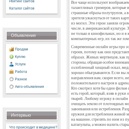
Рейтинг сайтов
Все чаще используют воображаемы
талантливых гримеров, которые и
Каталог сайтов
страшные образы полутрупов, а вс
зрителя ужаснуться от таких кар
из могил. Эти герои заняли огро
числе, в американской культуре. 
не только в кинофильмах, но и в 
Объявления
компьютерных игр, их так же зомб
Современные онлайн игры про зо
Продам
героев, потому как они предстают
образах. Живых мертвецов, как 
Куплю
стороны, обращая особое внимани
Услуги
озлобленный хищный оскал, медл
Работа
хорошо обыгрываются. Если вы л
направления вам, скорее всего, н
Разное
положительного настроя и адрена
Авто-объявления
Кто смотрел хотя бы один фильм 
есть герой, который, взяв в руки 
тварей. Любому игроку в онлайн
очищать землю от плотоядных мон
завоевания или истребления. Ра
оружия для истребления живой м
Интервью
на машине, стрелять по ним из пу
катапульты, а можно валить стар
Что происходит в медицине?