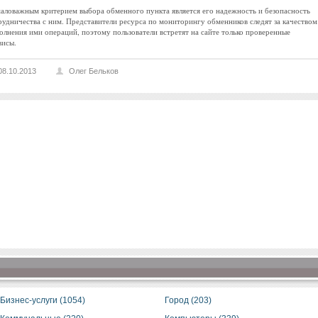
аловажным критерием выбора обменного пункта является его надежность и безопасность
рудничества с ним. Представители ресурса по мониторингу обменников следят за качеством
олнения ими операций, поэтому пользователи встретят на сайте только проверенные
висы.
08.10.2013
Олег Бельков
Бизнес-услуги (1054)
Город (203)