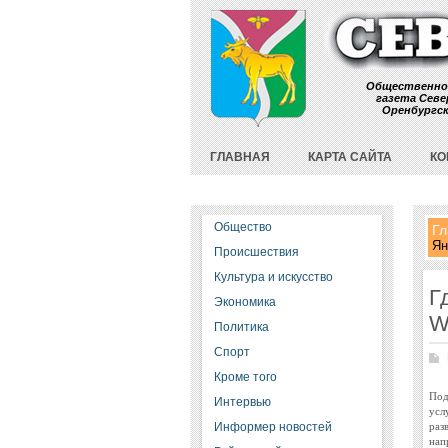
Общественно
газета Севе
Оренбургс
ГЛАВНАЯ
КАРТА САЙТА
КО
Общество
Гл
Ян
Происшествия
Культура и искусство
Г
Экономика
W
Политика
Спорт
Кроме того
Под
Интервью
усл
раз
Информер новостей
нап