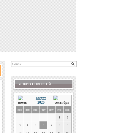
архив новостей
август
2026
пон
втр
срд
чет
пят
суб
вск
1
2
3
4
5
6
7
8
9
10
11
12
13
14
15
16