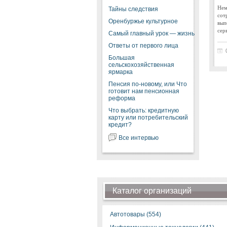
Нем
Тайны следствия
сот
Оренбуржье культурное
вып
сер
Самый главный урок — жизнь
Ответы от первого лица
Большая
сельскохозяйственная
ярмарка
Пенсия по-новому, или Что
готовит нам пенсионная
реформа
Что выбрать: кредитную
карту или потребительский
кредит?
Все интервью
Каталог организаций
Автотовары (554)