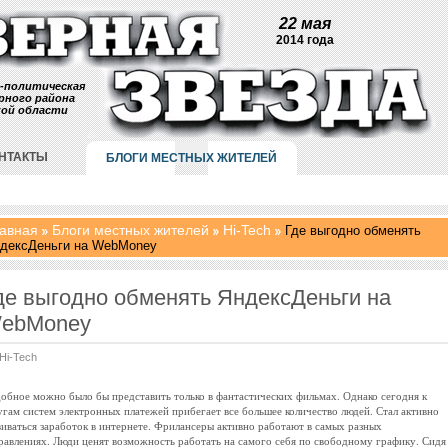
22 мая
2014 года
-политическая
рного района
кой области
НТАКТЫ
БЛОГИ МЕСТНЫХ ЖИТЕЛЕЙ
авная
Блоги местных жителей
Hi-Tech
Где выгодно обменять
дексДеньги на WebMoney
де выгодно обменять ЯндексДеньги на
ebMoney
Hi-Tech
обное можно было бы представить только в фантастических фильмах. Однако сегодня к
угам систем электронных платежей прибегает все большее количество людей. Стал активно
виваться заработок в интернете. Фрилансеры активно работают в самых разных
равлениях. Люди ценят возможность работать на самого себя по свободному графику. Сидя