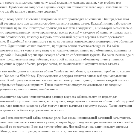
а у своего компьютера, они могу зарабатывать не меньшие деньги, чем в офисе или
азине. Проблемным вопросом в данной ситуации становится всего один: как обналичить
тно заработанные в интернете средства?
од и ввод денег в системы электронных валют производят обменники. Они представляют
ой сервисы, которые занимаются обменом виртуальных валют. Каждый из них работает по
ственным правилам. Некоторые производят выплаты с задержкой, а некоторые моментально.
ктр предоставляемых услуг практически всегда разный у каждого обменного пункта, как и
вни безопасности, поэтому выбрать оптимальный вариант сервиса бывает достаточно
жно. В подобной ситуации могут помочь ресурсы, занимающиеся мониторингом обменных
ктов. Один из них можно посетить, пройдя по ссылке www.bestchange.ru. На сайте
ьзователи смогут узнать актуальную и полезную информацию про обменники, сравнить их
ду собой. Каждый сервис производит обмен по собственным курсам. На сайте bestchange.r
ные представлены в виде таблицы, в которой по каждому обменному пункту пишется
ормация о курсе обмена, резерве валют, положительных и отрицательных отзывах.
и вам необходимо произвести обмен Yandex на WebMoney, достаточно пройти по ссылке
ен Yandex на WebMoney. Преимуществом ресурса является панель выбора направления
ена. В ней представлено множество систем электронных денег, поэтому каждый сможет
обрать необходимый вариант. Также посетители смогут ознакомиться с последними
денциями в развитии интернет-банкинга.
ольшинстве случаев незначительная разница в курсах обмена валют не играет для
ьзователей огромного значения, но в случаях, когда нужно произвести обмен особо крупно
мы, пара копеек с каждого рубля могут в итоге вылиться в круглую сумму. Такие ситуации
людаются с любыми виртуальными валютами.
 удобства посетителей сайта bestchange.ru был создан специальный валютный калькулятор.
позволяет посчитать конечные суммы, которые будут получены при выполнении каких-либо
раций со средствами. Если вы хотите обменять ЯндексДеньги на одну из валют системы
Money, вам стоит предварительно посчитать, что вы получите в итоге.