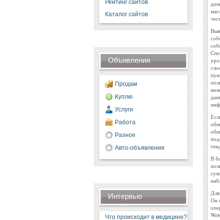
Рейтинг сайтов
дом
маг
Каталог сайтов
чес
Выв
соб
соб
Спе
Объявления
уро
сло
пун
пол
Продам
меж
Куплю
дан
инф
Услуги
Есл
Работа
обм
обм
Разное
под
тен
Авто-объявления
В б
пол
сум
наб
Для
Интервью
Он 
опе
Web
Что происходит в медицине?