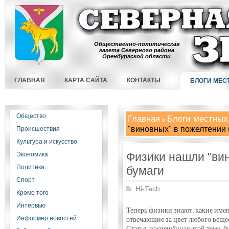
Общественно-политическая
газета Северного района
Оренбургской области
ГЛАВНАЯ
КАРТА САЙТА
КОНТАКТЫ
БЛОГИ МЕС
Общество
Главная
Блоги местных
"виновных" в пожелтении 
Происшествия
Культура и искусство
Физики нашли "ви
Экономика
Политика
бумаги
Спорт
Hi-Tech
Кроме того
Интервью
Теперь физики знают, какие имен
Информер новостей
отвечающие за цвет любого вещес
Статья, посвящённая этой теме, б