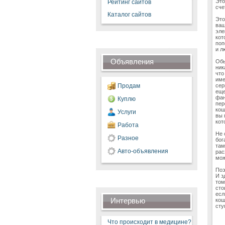
Это
Рейтинг сайтов
сче
Каталог сайтов
Это
ваш
эле
кот
поп
и л
Объявления
Обы
ник
что
име
Продам
сер
еще
фан
Куплю
пер
кош
Услуги
вы 
кот
Работа
Не 
Разное
бог
там
Авто-объявления
рас
мож
Поэ
И з
том
сто
есл
Интервью
кош
сту
Что происходит в медицине?