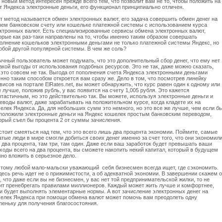
 новый метод интересен прежде всего тем, что позволит вам не то, чтобы положить на
т Яндекса электронные деньги, его функционал принципиально отличен.
т метод называется обмен электронных валют, его задача совершить обмен денег на
ем банковском счету или кошельке платежной системы с использованием курса
ктронных валют. Есть специализированные сервисы обмена электронных валют,
орые как раз-таки направлены на то, чтобы именно таким образом совершать
олнение кошельков электронными деньгами не только платежной системы Яндекс, но
юбой другой популярной системы. В чем же соль?
чный пользователь может подумать, что это дополнительный сбор денег, что ему нет
акой выгоды от использования подобных ресурсов. Это не так, даже можно сказать,
 это совсем не так. Выгода от пополнения счета Яндекса электронными деньгами
нно таким способом откроется вам сразу же. Дело в том, что посмотрев линейку
висов на портале ElRates.net, вы может обнаружить, что курс равен один к одному или
 лучше, положив рубль, у вас появится на счету 1,005 рубля. Это кажется
тастичным, но это действительно так. Вы можете, используя электронные деньги и
еводы валют, даже зарабатывать на положительном курсе, когда кладете их на
елек Яндекса. Да, для небольших сумм это немного, но это все же лучше, чем если б
положили электронные деньги на Яндекс кошелек простым банковским переводом,
орый съел бы процента 2 от суммы зачисления.
стоит смеяться над тем, что это всего лишь два процента экономии. Поймите, самые
атые люди в мире смогли добиться своих денег именно за счет того, что они экономил
 два процента, там три, там один. Даже если ваш заработок будет превышать ваши
ходы всего на два процента, вы сможете накопить некий капитал, который в будущем
но вложить в серьезное дело.
тому любой мало-мальски уважающий себя бизнесмен всегда ищет, где сэкономить.
десь речь идет не о прижимистости, а об адекватной экономии. В завершении скажем о
, что даже если вы не бизнесмен, у вас нет той предпринимательской жилки, то не
ит пренебрегать правилами миллионеров. Каждый может жить лучше и комфортнее,
и будет выполнять элементарные нормы. А вот зачисление электронных денег на
елек Яндекса при помощи обмена валют может помочь вам преодолеть одну
пеньку для получения благосостояния.