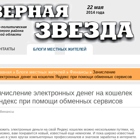
22 мая
2014 года
-политическая
рного района
кой области
НТАКТЫ
БЛОГИ МЕСТНЫХ ЖИТЕЛЕЙ
авная
Блоги местных жителей
Финансы
Зачисление
ектронных денег на кошелек Яндекс при помощи обменных сервисов
ачисление электронных денег на кошелек
ндекс при помощи обменных сервисов
Финансы
ожить электронные деньги на свой Яндекс кошелек можно несколькими путями, но,
можно, вам понравится новый, известный еще немногим. И пока широко известный
ько в узких кругах компьютерных профессионалов и знатоков заработка в интернете.