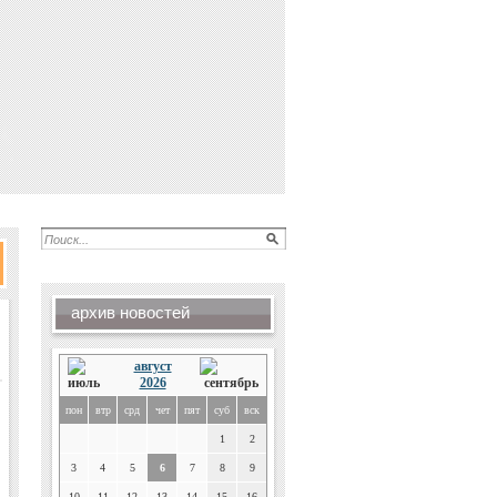
архив новостей
август
2026
пон
втр
срд
чет
пят
суб
вск
1
2
3
4
5
6
7
8
9
10
11
12
13
14
15
16