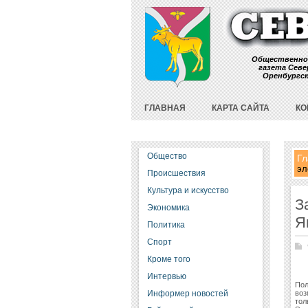
Общественно
газета Севе
Оренбургс
ГЛАВНАЯ
КАРТА САЙТА
КО
Общество
Гл
эл
Происшествия
Культура и искусство
З
Экономика
Я
Политика
Спорт
Кроме того
Интервью
Пол
Информер новостей
воз
тол