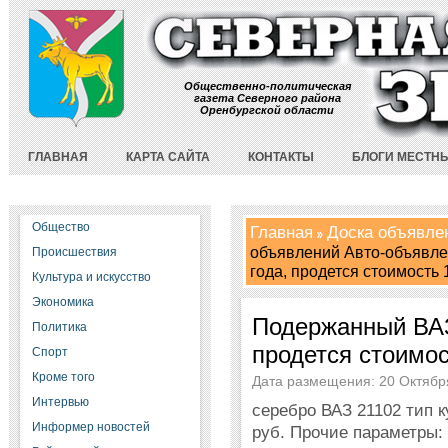
Общественно-политическая
газета Северного района
Оренбургской области
ГЛАВНАЯ
КАРТА САЙТА
КОНТАКТЫ
БЛОГИ МЕСТН
Общество
Главная
Доска объявле
объявлений Авто-объявле
Происшествия
года, продется стоимость 
Культура и искусство
Экономика
Подержанный ВАЗ
Политика
продется стоимос
Спорт
Кроме того
Дата размещения: 20 Октября
Интервью
серебро ВАЗ 21102 тип 
Информер новостей
руб. Прочие параметры: 