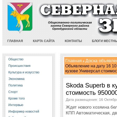
Общественно-политическая
газета Северного района
Оренбургской области
ГЛАВНАЯ
КАРТА САЙТА
КОНТАКТЫ
БЛОГИ МЕСТН
Общество
Главная
Доска объявле
Объявление на дату 16 10
Происшествия
кузове Универсал стоимос
Культура и искусство
Экономика
Skoda Superb в к
Политика
стоимость 950000
Спорт
Кроме того
Дата размещения: 16 Октября
Интервью
Ждет нового хозяина бел
Информер новостей
КПП Автоматическая, дви