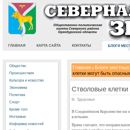
Общественно-политическая
газета Северного района
Оренбургской области
ГЛАВНАЯ
КАРТА САЙТА
КОНТАКТЫ
БЛОГИ МЕС
Общество
Главная
Блоги местных
клетки могут быть опасны
Происшествия
Культура и искусство
Стволовые клетки
Экономика
Политика
Здоровье
Спорт
Кроме того
В Соединённом Королевстве ни о
клетками.
Интервью
Информер новостей
Врачи считают, что неправильно