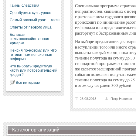
Специальная программа страхова
Тайны следствия
неприятностей, связанных с поте
Оренбуржье культурное
с расторжением трудового догово
Самый главный урок — жизнь
происходит по инициативе работ
ее филиала или представительств
Ответы от первого лица
расторгнут с Застрахованным лиц
Большая
сельскохозяйственная
На выборе предлагаются два вари
ярмарка
наступлении того или иного стра
Пенсия по-новому, или Что
выплаты каждый месяц, пока отсу
готовит нам пенсионная
течение полугода на сумму до 30 т
реформа
стандартной программе снимается
Что выбрать: кредитную
же касается расширенной програм
карту или потребительский
события позволяет получать ежем
кредит?
течение полугода на сумму до 75
Все интервью
в этом случае равен 300 рублей.
28.08.2013
Петр Новиков
Каталог организаций