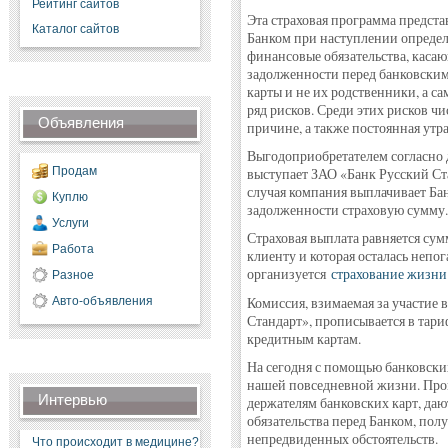
Рейтинг сайтов
Эта страховая программа предст
Каталог сайтов
Банком при наступлении определ
финансовые обязательства, каса
задолженности перед банковским 
карты и не их родственники, а са
ряд рисков. Среди этих рисков ч
Объявления
причине, а также постоянная утр
Выгодоприобретателем согласно 
Продам
выступает ЗАО «Банк Русский Ста
случая компания выплачивает Ба
Куплю
задолженности страховую сумму.
Услуги
Страховая выплата равняется сум
Работа
клиенту и которая осталась непог
организуется
страхование жизни 
Разное
Авто-объявления
Комиссия, взимаемая за участие 
Стандарт», прописывается в тар
кредитным картам.
На сегодня с помощью банковски
нашей повседневной жизни. Про
Интервью
держателям банковских карт, да
обязательства перед Банком, по
непредвиденных обстоятельств.
Что происходит в медицине?