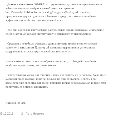
-
Детская косметика Sanosan
, которую можно купить в интернет-магазине
«Дочки-сыночки», выбрав нужный товар на странице
http://www.dochkisinochki.ru/icatalog/categories/detskaya-kosmetika/,
представлена двумя группами: обычные и средства с мягким лечебным
эффектом для наиболее чувствительной кожи.
- Все они содержат натуральные растительные масла: оливковое, миндальное,
соевое, которые хорошо питают кожу и защищают от пересыхания.
- Средства с лечебным эффектом дополнительно имеют в своём составе
пантенол с витамином Д, который заживляет царапинки и успокаивает
раздражения, а также другие лечебные компоненты.
Самое главное, что состав подобран комплексно, чтобы действие было
наиболее эффективное, но очень мягкое.
Я сразу заказала масло для очистки и крем для защиты от непогоды. Кожа моей
малышки стала гладкой, и щёчки больше не обветривались. Теперь я все
косметические средства для дочки покупаю только фирмы Sanosan и даже сама
пользуюсь её детским шампунем.
Наталия, 28 лет.
03.12.2013
Петр Новиков