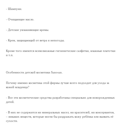
- Шампуни.
- Очищающее масло.
- Детские увлажняющие кремы.
- Крем, защищающий от ветра и непогоды.
Кроме того имеются всевозможные гигиенические салфетки, влажные платочки
и т.п.
Особенности детской косметики Sanosan.
Почему именно косметика этой фирмы лучше всего подходит для ухода за
кожей младенца?
- Все эти косметические средства разработаны специально для новорожденных
детей.
- В них не содержится ни минеральных масел, ни красителей, ни консервантов,
– никаких веществ, которые могли бы раздражать кожу ребёнка или вызвать её
сухости.