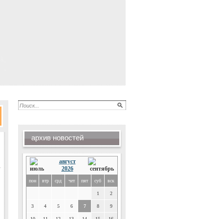
архив новостей
август
2026
пон
втр
срд
чет
пят
суб
вск
1
2
3
4
5
6
7
8
9
10
11
12
13
14
15
16