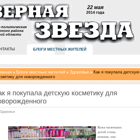
22 мая
2014 года
-политическая
рного района
кой области
НТАКТЫ
БЛОГИ МЕСТНЫХ ЖИТЕЛЕЙ
авная
Блоги местных жителей
Здоровье
Как я покупала детскую
сметику для новорожденного
ак я покупала детскую косметику для
оворожденного
Здоровье
Кожа маленьких
детей очень
нежная, она