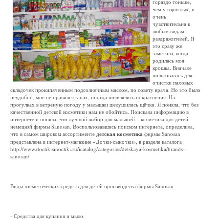
гораздо тоньше,
чем у взрослых, и
очень
чувствительна к
любым видам
раздражителей. Я
это сразу же
заметила, когда
родилась моя
крошка. Вначале
пользовалась для
очистки паховых
складочек прокипяченным подсолнечным маслом, по совету врача. Но это было
неудобно, мне не нравился запах, иногда появлялись покраснения. На
прогулках в ветреную погоду у малышки шелушились щёчки. Я поняла, что без
качественной детской косметики нам не обойтись. Поискала информацию в
интернете и поняла, что лучший выбор для малышей – косметика для детей
немецкой фирмы Sanosan. Воспользовавшись поиском интернета, определила,
что в самом широком ассортименте
детская косметика
фирмы Sanosan
представлена в интернет-магазине «Дочки-сыночки», в разделе каталога
http://www.dochkisinochki.ru/icatalog/categories/detskaya-kosmetika/brands-
sanosan/.
Виды косметических средств для детей производства фирмы Sanosan
- Средства для купания и мыло.