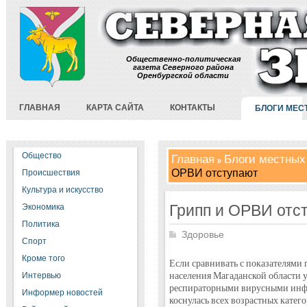
Общественно-политическая
газета Северного района
Оренбургской области
ГЛАВНАЯ
КАРТА САЙТА
КОНТАКТЫ
БЛОГИ МЕС
Общество
Главная
Блоги местных
ОРВИ отступают
Происшествия
Культура и искусство
Грипп и ОРВИ отс
Экономика
Политика
Здоровье
Спорт
Кроме того
Если сравнивать с показателями 
населения Магаданской области 
Интервью
респираторными вирусными инф
Информер новостей
коснулась всех возрастных категор